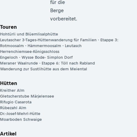
bist du ideal
für die
Berge
vorbereitet.
Touren
Hohtürli und Blüemlisalphütte
Leutascher 3-Tages-Hüttenwanderung für Familien - Etappe 3:
Rotmoosalm - Hämmermoosalm - Leutasch
Herrenchiemsee-Königsschloss
Engeloch - Wysse Bode- Simplon Dorf
Meraner Waalrunde - Etappe 6: Töll nach Rabland
Wanderung zur Sustlihütte aus dem Meiental
Hütten
Kreither Alm
Gletscherstube Märjelensee
Rifugio Casarota
Rübezahl Alm
Dr.-Josef-Mehrl-Hütte
Moarboden Schwaige