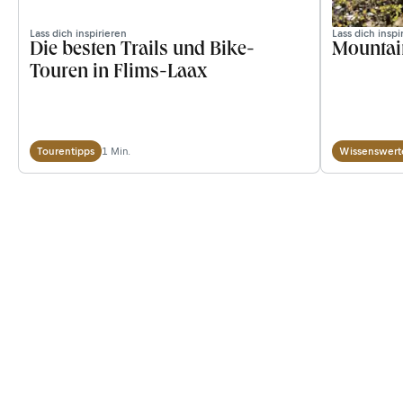
Lass dich inspirieren
Lass dich inspi
Die besten Trails und Bike-
Mountai
Touren in Flims-Laax
1 Min.
Tourentipps
Wissenswert