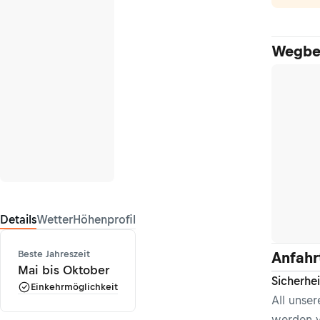
Wegbe
Details
Wetter
Höhenprofil
Beste Jahreszeit
Anfahr
Mai bis Oktober
Sicherhe
Einkehrmöglichkeit
All unse
werden v