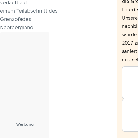
die Gr
verläuft auf
Lourde
einem Teilabschnitt des
Unsere
Grenzpfades
nachbi
Napfbergland.
wurde 
2017 z
saniert
und se
Werbung