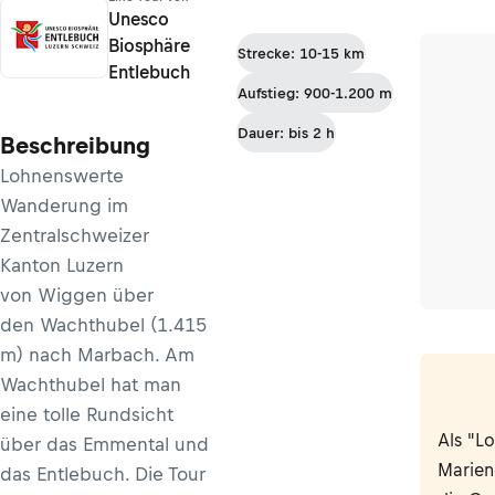
Unesco
Biosphäre
Strecke: 10-15 km
Entlebuch
Aufstieg: 900-1.200 m
Dauer: bis 2 h
Beschreibung
Lohnenswerte
Wanderung im
Zentralschweizer
Kanton Luzern
von Wiggen über
den Wachthubel (1.415
m) nach Marbach. Am
Wachthubel hat man
eine tolle Rundsicht
Als "L
über das Emmental und
Marien
das Entlebuch. Die Tour