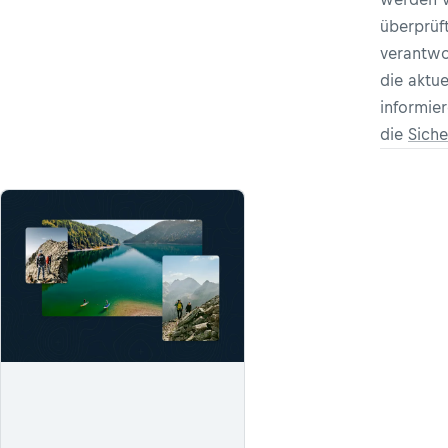
überprüft
verantwor
die aktu
informie
die
Siche