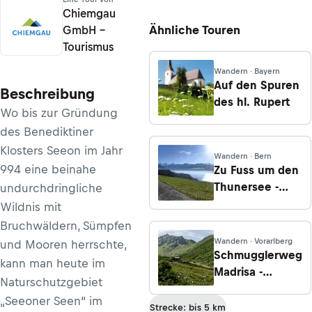
Chiemgau
Ähnliche Touren
GmbH –
Tourismus
Wandern · Bayern
Auf den Spuren
Beschreibung
des hl. Rupert
Wo bis zur Gründung
des Benediktiner
Klosters Seeon im Jahr
Wandern · Bern
994 eine beinahe
Zu Fuss um den
Thunersee -
undurchdringliche
Etappe 4: Spiez-
Wildnis mit
Thun
Bruchwäldern, Sümpfen
Wandern · Vorarlberg
und Mooren herrschte,
Schmugglerweg
kann man heute im
Madrisa -
Naturschutzgebiet
Etappe 1: Von
„Seeoner Seen“ im
Gargellen nach
Strecke: bis 5 km