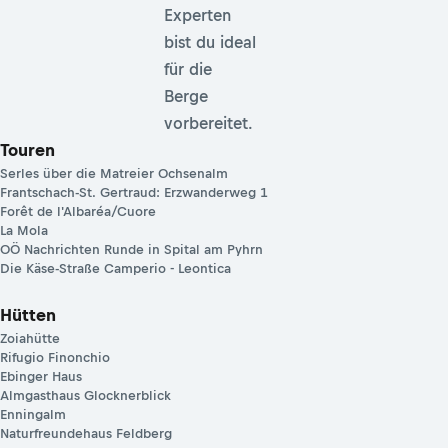
Experten
bist du ideal
für die
Berge
vorbereitet.
Touren
Serles über die Matreier Ochsenalm
Frantschach-St. Gertraud: Erzwanderweg 1
Forêt de l'Albaréa/Cuore
La Mola
OÖ Nachrichten Runde in Spital am Pyhrn
Die Käse-Straße Camperio - Leontica
Hütten
Zoiahütte
Rifugio Finonchio
Ebinger Haus
Almgasthaus Glocknerblick
Enningalm
Naturfreundehaus Feldberg