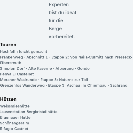
Experten
bist du ideal
für die
Berge
vorbereitet.
Touren
Hochfelln leicht gemacht
Frankenweg - Abschnitt 1 - Etappe 2: Von Naila-Culmitz nach Presseck-
Elbersreuth
Simplon Dorf - Alte Kaserne - Alpjerung - Gondo
Penya El Castellet
Meraner Waalrunde - Etappe 8: Naturns zur Töll
Grenzenlos Wanderweg - Etappe 3: Aschau im Chiemgau - Sachrang
Hütten
Weissmieshütte
Jausenstation Bergkristallhütte
Braunauer Hütte
Schönangeralm
Rifugio Casinei