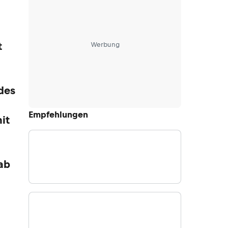
t
Werbung
des
Empfehlungen
it
nab