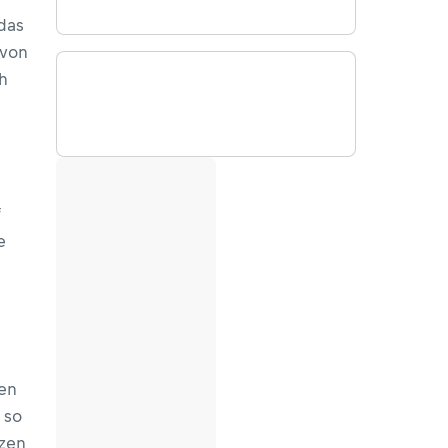
das
 von
ch
e
ten
 so
zen