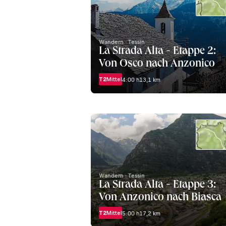
Wandern · Tessin
La Strada Alta - Etappe 2:
Von Osco nach Anzonico
T2
Mittel
4:00 h
13,1 km
Wandern · Tessin
La Strada Alta - Etappe 3:
Von Anzonico nach Biasca
T2
Mittel
5:00 h
17,2 km