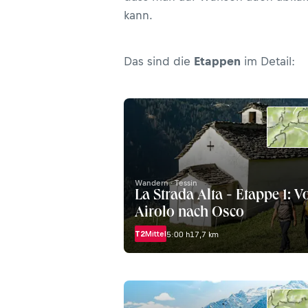
kann.
Das sind die
Etappen
im Detail:
Wandern · Tessin
La Strada Alta - Etappe 1: V
Airolo nach Osco
T2
Mittel
5:00 h
17,7 km