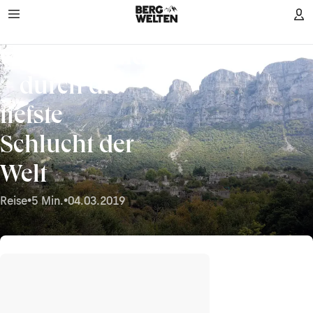
Griechenland
Foto:
Diana
Steinhagen
– durch die
tiefste
Schlucht der
Welt
Reise
•
5 Min.
•
04.03.2019