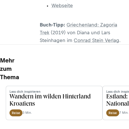
Webseite
Buch-Tipp:
Griechenland: Zagoria
Trek
(2019) von Diana und Lars
Steinhagen im
Conrad Stein Verlag
.
Mehr
zum
Thema
Lass dich inspirieren
Lass dich inspi
Wandern im wilden Hinterland
Estland
Kroatiens
Nationa
3 Min.
7 Min.
Reise
Reise