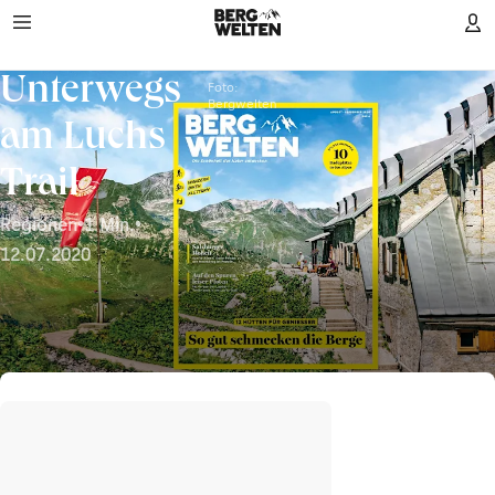
Unterwegs
Foto:
Bergwelten
am Luchs
Trail
Regionen
•
1 Min.
•
12.07.2020