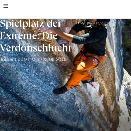
Spielplatz der
Foto: Klaus Fengler
Extreme: Die
Verdonschlucht
Tourentipps
•
1 Min.
•
28.05.2015