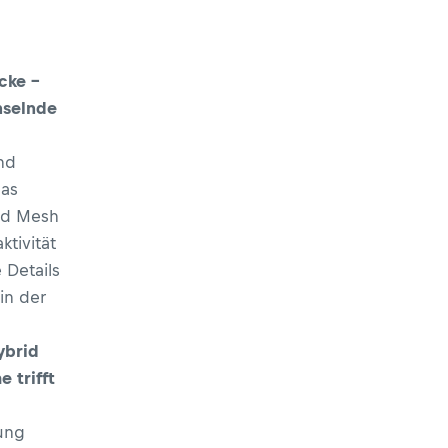
cke –
hselnde
nd
das
und Mesh
tivität
 Details
in der
ybrid
 trifft
rung