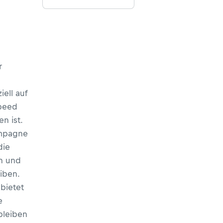
r
iell auf
peed
n ist.
ampagne
die
en und
eiben.
bietet
e
bleiben