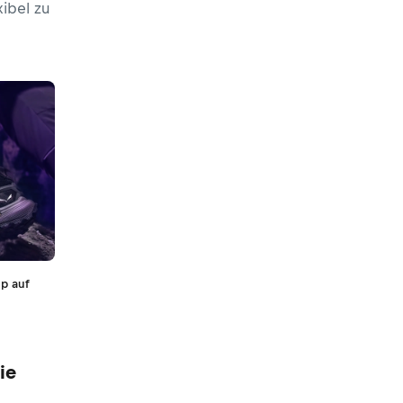
ibel zu
p auf
ie