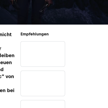
nicht
Empfehlungen
r
bleiben
neuen
nd
c“ von
en bei