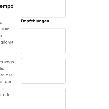
Tempo
Empfehlungen
es
. Man
m
glichst
s
erwegs.
die
ern das
en der
 –
r oder