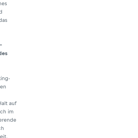
nes
d
das
–
des
ing-
gen
alt auf
uch im
ierende
ch
eit.