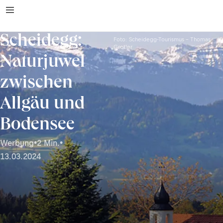
Scheidegg:
Foto: Scheidegg-Tourismus – Thomas
Gretler
Naturjuwel
zwischen
Allgäu und
Bodensee
Werbung
•
2 Min.
•
13.03.2024