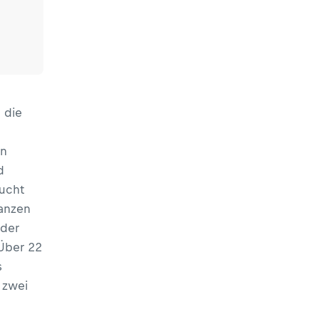
 die
en
d
lucht
lanzen
 der
Über 22
s
 zwei