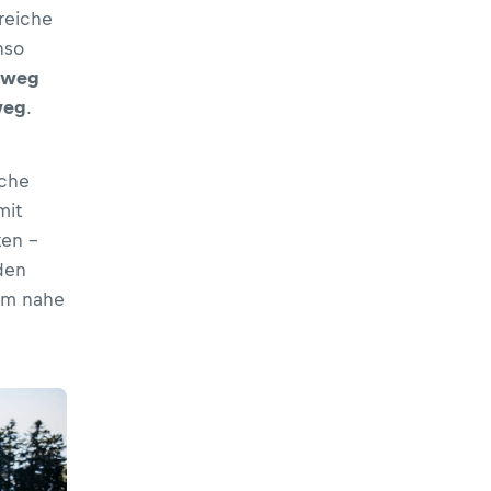
reiche
nso
nweg
weg
.
oche
mit
en –
den
em nahe