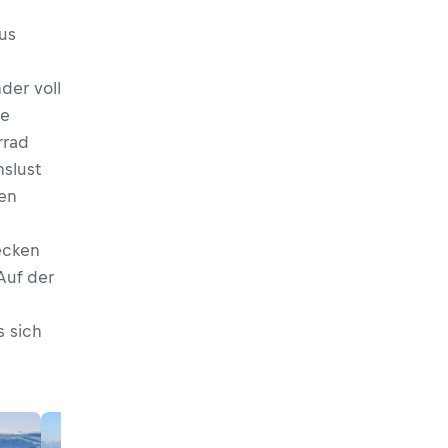
us
er voll
ie
rrad
slust
en
ecken
 Auf der
s sich