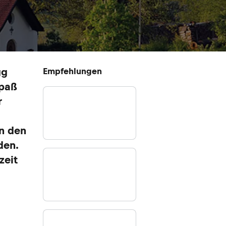
gg
Empfehlungen
Spaß
r
in den
den.
zeit