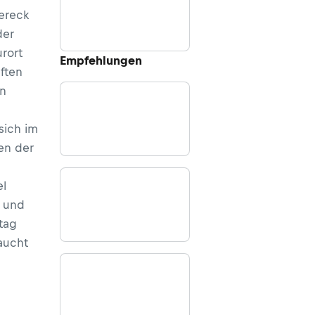
ereck
der
rort
Empfehlungen
ften
n
sich im
en der
l
 und
tag
aucht