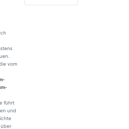
ich
estens
uen.
 die vom
m-
um-
e führt
hen und
ichte
 über