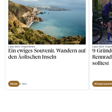
Lass dich inspirieren
Lass dich inspi
Ein ewiges Souvenir. Wandern auf
9 Gründ
den Äolischen Inseln
Rennrad
solltest
6 Min.
Reise
Wissenswert