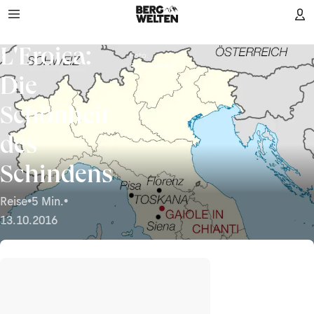
L'Eroica:
Foto:
Bergwelten
Die
Schönheit
des
Schindens
Reise
•
5 Min.
•
13.10.2016