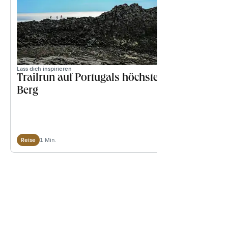
Lass dich inspirieren
Lass dich inspi
Trailrun auf Portugals höchsten
Die 6 g
Berg
der Welt
1 Min.
Reise
Wissenswert