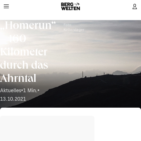
„Homerun“
Foto:
Kottersteger
– 160
Kilometer
durch das
Ahrntal
Aktuelles
•
1 Min.
•
13.10.2021