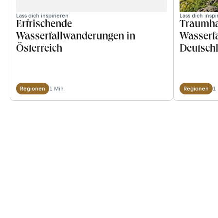
Lass dich inspirieren
Lass dich inspi
Erfrischende
Traumha
Wasserfallwanderungen in
Wasserf
Österreich
Deutsch
1 Min.
1 
Regionen
Regionen