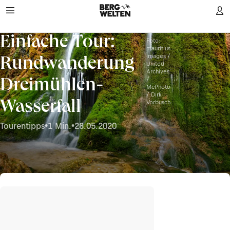
Einfache Tour:
Foto:
mauritius
images /
Rundwanderung
United
Archives
/
Dreimühlen-
McPhoto
/ Dirk
Wasserfall
Vorbusch
Tourentipps
•
1 Min.
•
28.05.2020