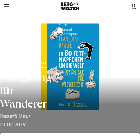
Die
Foto:
National
Geographic
Wildnis
vor der
Haustüre:
Hongkong
für
Wanderer
Reise
•
5 Min.
•
21.02.2019