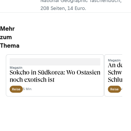
National Geographic Taschenbuch,
208 Seiten, 14 Euro.
Mehr
zum
Thema
Magazin
An der O
Magazin
Sokcho in Südkorea: Wo Ostasien
Schwinde
noch exotisch ist
Schlucht
5 Min.
4 Min.
Reise
Reise