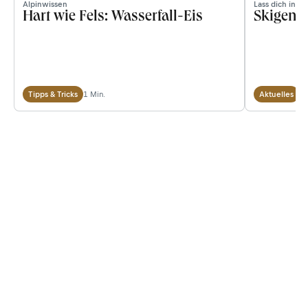
Alpinwissen
Lass dich inspi
Hart wie Fels: Wasserfall-Eis
Skigenu
1 Min.
3 
Tipps & Tricks
Aktuelles