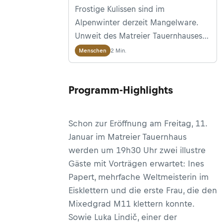
Frostige Kulissen sind im
Alpenwinter derzeit Mangelware.
Unweit des Matreier Tauernhauses
in Osttirol bedeckt trotzdem ein bis
2 Min.
Menschen
zu 50 Meter hoher Eisfall die
dahinterliegende Felswand. Wir
Programm-Highlights
haben mit dem Macher des ersten
künstlichen Eisklettergartens
Österreichs gesprochen. An diesem
Schon zur Eröffnung am Freitag, 11.
Wochenende wird er mit einem
Januar im Matreier Tauernhaus
großen Eiskletterfestival eröffnet.
werden um 19h30 Uhr zwei illustre
Gäste mit Vorträgen erwartet: Ines
Papert, mehrfache Weltmeisterin im
Eisklettern und die erste Frau, die den
Mixedgrad M11 klettern konnte.
Sowie Luka Lindič, einer der