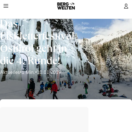
Das
Foto:
Ramona
Waldner
Eiskletterfestival
Osttirol geht in
die 4. Runde!
Aktuelles
•
1 Min.
•
10.01.2019