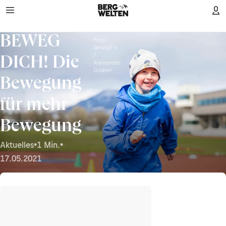
BEWEG
Foto:
ServusTV
/
DICH! Die
Alexander
Gruber
Bewegung
für mehr
Bewegung
Aktuelles
•
1 Min.
•
17.05.2021