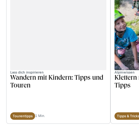
Lass dich inspirieren
Alpinwissen
Wandern mit Kindern: Tipps und
Klettern
Touren
Tipps
1 Min.
Tourentipps
Tipps & Trick