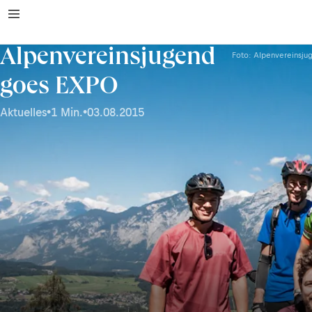
Alpenvereinsjugend
Foto: Alpenvereinsju
goes EXPO
Aktuelles
•
1 Min.
•
03.08.2015