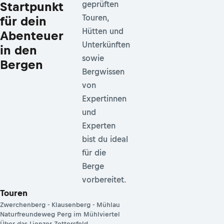
Startpunkt
geprüften
Touren,
für dein
Hütten und
Abenteuer
Unterkünften
in den
sowie
Bergen
Bergwissen
von
Expertinnen
und
Experten
bist du ideal
für die
Berge
vorbereitet.
Touren
Zwerchenberg - Klausenberg - Mühlau
Naturfreundeweg Perg im Mühlviertel
Über das Lienzer Zettersfeld