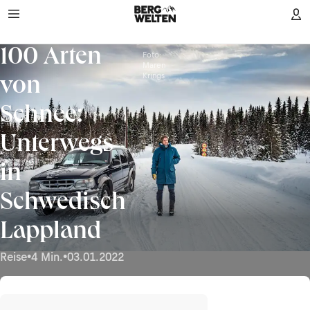
100 Arten
Foto:
Maren
Krings
von
Schnee:
Unterwegs
in
Schwedisch
Lappland
Reise
•
4 Min.
•
03.01.2022